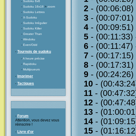
-
Sudoku 6x6
2
- (00:06:08)
-
Sudoku 16x16
>
zoom
-
Sudoku Lettres
3
- (00:07:01)
-
X-Sudoku
-
Sudoku Irrégulier
4
- (00:09:51)
-
Sudoku Killer
-
Greater Than
5
- (00:11:33)
-
Windoku
6
- (00:11:47)
-
Even/Odd
-
Tournois de sudoku
7
- (00:17:15)
-
A heure précise
8
- (00:17:31)
-
Rapidoku
-
Multijoueurs
9
- (00:24:26)
-
Imprimer
10
- (00:43:24
-
Tactiques
11
- (00:47:32
12
- (00:47:48
13
- (01:00:01
-
Forum
14
- (01:09:15
Attention, vous devez vous
réinscrire !
15
- (01:16:12
-
Livre d'or