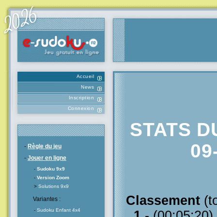
Accueil
News
Inscription
Connexion
STATS D
09
-
Règle du jeu
-
Jouer en ligne
-
Sudoku 9x9
-
Version Zoom
>
Solutions 9x9
Classement
(t
Variantes :
-
Sudoku Enfant 4x4
1
- (00:05:20)