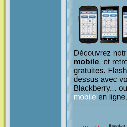
Découvrez notr
mobile
, et retr
gratuites. Flas
dessus avec vo
Blackberry... o
mobile
en ligne
E-sudoku.fr