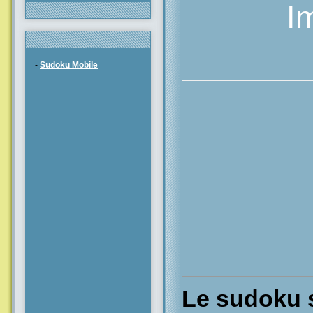
I
-
Sudoku Mobile
Le sudoku s