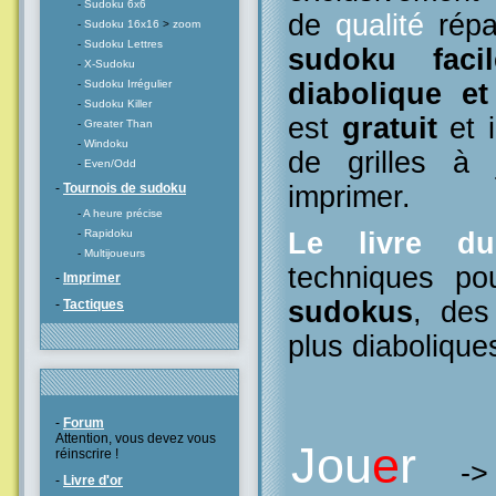
-
Sudoku 6x6
de
qualité
répa
-
Sudoku 16x16
>
zoom
-
Sudoku Lettres
sudoku facil
-
X-Sudoku
diabolique e
-
Sudoku Irrégulier
-
Sudoku Killer
est
gratuit
et i
-
Greater Than
-
Windoku
de grilles à
-
Even/Odd
imprimer.
-
Tournois de sudoku
-
A heure précise
Le livre d
-
Rapidoku
-
Multijoueurs
techniques po
-
Imprimer
sudokus
, des
-
Tactiques
plus diabolique
-
Forum
Attention, vous devez vous
Jou
e
r
réinscrire !
-
-
Livre d'or