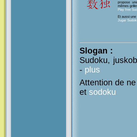
propose un
mêmes grille
Play free Su
Et aussi une
Jugar Sudoku
Slogan
:
Sudoku, juskob
-
plus
Attention de n
et
sodoku