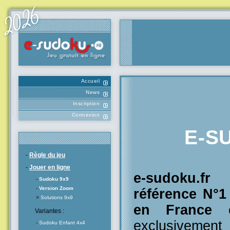
Accueil
News
Inscription
Connexion
E-S
-
Règle du jeu
-
Jouer en ligne
e-sudoku.f
-
Sudoku 9x9
-
Version Zoom
référence N°
>
Solutions 9x9
en France
e
Variantes :
exclusivement
-
Sudoku Enfant 4x4