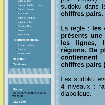
-
Sudoku 6x6
sudoku dans l
-
Sudoku 16x16
>
zoom
-
Sudoku Lettres
chiffres pairs
.
-
X-Sudoku
-
Sudoku Irrégulier
-
Sudoku Killer
-
Greater Than
La règle :
les 
-
Windoku
présents une 
-
Even/Odd
-
Tournois de sudoku
les lignes, 
-
A heure précise
régions. De p
-
Rapidoku
-
Multijoueurs
contiennent
-
Imprimer
chiffres pairs (
-
Tactiques
Les sudoku eve
4 niveaux : fac
-
Forum
diabolique.
Attention, vous devez vous
réinscrire !
-
Livre d'or