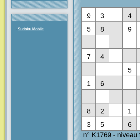
-
Sudoku Mobile
n° K1769 - niveau f