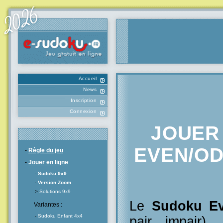
Accueil
News
Inscription
Connexion
JOUER
EVEN/ODD
-
Règle du jeu
-
Jouer en ligne
-
Sudoku 9x9
-
Version Zoom
>
Solutions 9x9
Le
Sudoku E
Variantes :
-
Sudoku Enfant 4x4
pair impair),