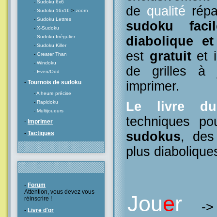
-
Sudoku 6x6
de
qualité
répa
-
Sudoku 16x16
>
zoom
-
Sudoku Lettres
sudoku facil
-
X-Sudoku
diabolique e
-
Sudoku Irrégulier
-
Sudoku Killer
est
gratuit
et i
-
Greater Than
-
Windoku
de grilles à
-
Even/Odd
imprimer.
-
Tournois de sudoku
-
A heure précise
Le livre d
-
Rapidoku
-
Multijoueurs
techniques po
-
Imprimer
sudokus
, des
-
Tactiques
plus diabolique
-
Forum
Attention, vous devez vous
Jou
e
r
réinscrire !
-
-
Livre d'or