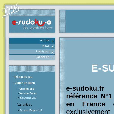
Accueil
News
Inscription
Connexion
E-S
-
Règle du jeu
-
Jouer en ligne
e-sudoku.f
-
Sudoku 9x9
-
Version Zoom
référence N°
>
Solutions 9x9
en France
e
Variantes :
exclusivement
-
Sudoku Enfant 4x4