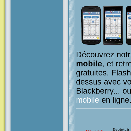
Découvrez notr
mobile
, et retr
gratuites. Flas
dessus avec vo
Blackberry... o
mobile
en ligne
E-sudoku.fr