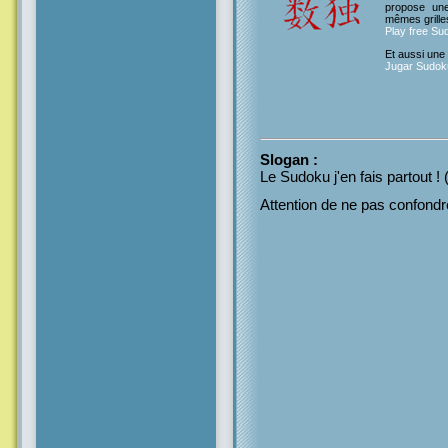
propose un
mêmes grille
Play free Su
Et aussi une
Jugar Sudoku
Slogan
:
Le Sudoku j'en fais partout ! 
Attention de ne pas confond