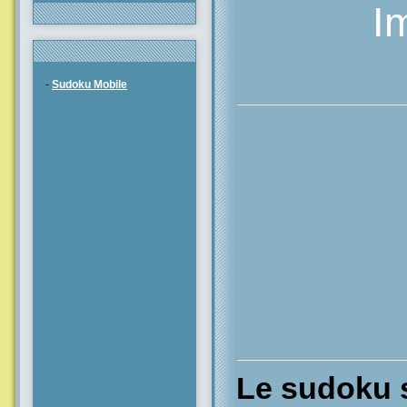
I
-
Sudoku Mobile
Le sudoku s