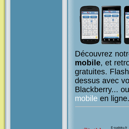
Découvrez notr
mobile
, et retr
gratuites. Flas
dessus avec vo
Blackberry... o
mobile
en ligne
E-sudoku.fr