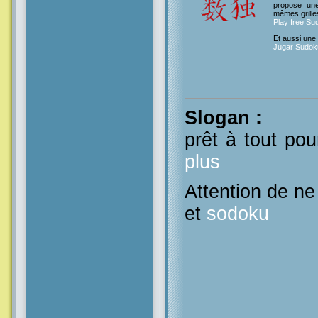
propose un
mêmes grille
Play free Su
Et aussi une
Jugar Sudoku
Slogan
:
prêt à tout pou
plus
Attention de n
et
sodoku