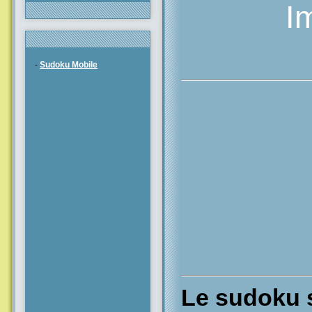
I
-
Sudoku Mobile
Le sudoku s