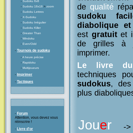
-
Sudoku 6x6
de
qualité
répa
-
Sudoku 16x16
>
zoom
-
Sudoku Lettres
sudoku facil
-
X-Sudoku
diabolique e
-
Sudoku Irrégulier
-
Sudoku Killer
est
gratuit
et i
-
Greater Than
-
Windoku
de grilles à
-
Even/Odd
imprimer.
-
Tournois de sudoku
-
A heure précise
Le livre d
-
Rapidoku
-
Multijoueurs
techniques po
-
Imprimer
sudokus
, des
-
Tactiques
plus diabolique
-
Forum
Attention, vous devez vous
Jou
e
r
réinscrire !
-
-
Livre d'or