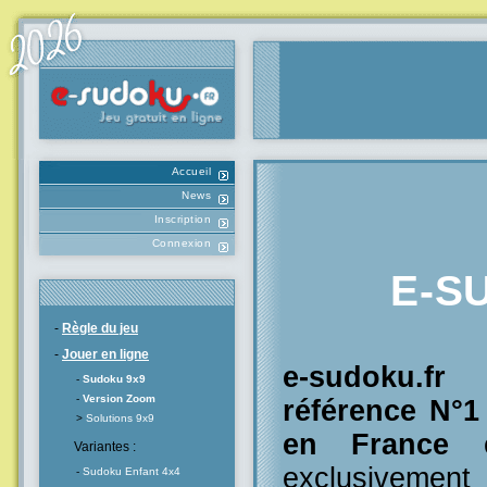
Accueil
News
Inscription
Connexion
E-S
-
Règle du jeu
-
Jouer en ligne
e-sudoku.f
-
Sudoku 9x9
-
Version Zoom
référence N°
>
Solutions 9x9
en France
e
Variantes :
exclusivement
-
Sudoku Enfant 4x4