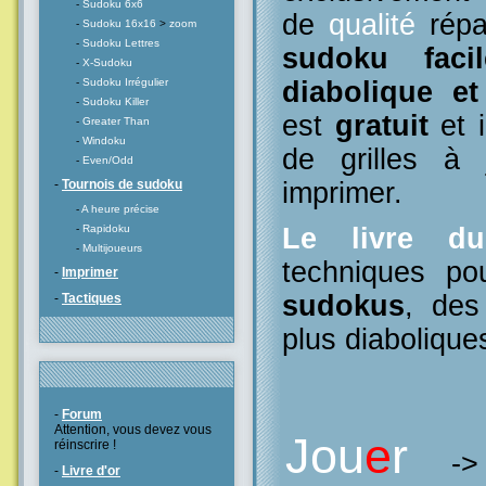
-
Sudoku 6x6
de
qualité
répa
-
Sudoku 16x16
>
zoom
-
Sudoku Lettres
sudoku facil
-
X-Sudoku
diabolique e
-
Sudoku Irrégulier
-
Sudoku Killer
est
gratuit
et i
-
Greater Than
-
Windoku
de grilles à
-
Even/Odd
imprimer.
-
Tournois de sudoku
-
A heure précise
Le livre d
-
Rapidoku
-
Multijoueurs
techniques po
-
Imprimer
sudokus
, des
-
Tactiques
plus diabolique
-
Forum
Attention, vous devez vous
Jou
e
r
réinscrire !
-
-
Livre d'or