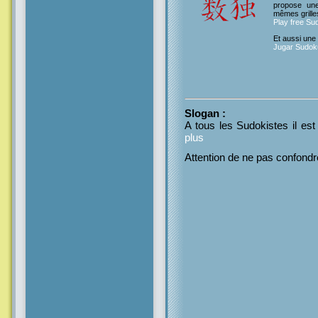
propose un
mêmes grille
Play free Su
Et aussi une
Jugar Sudoku
Slogan
:
A tous les Sudokistes il est
plus
Attention de ne pas confond