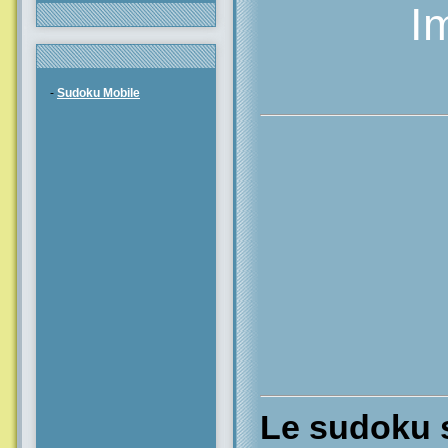
I
-
Sudoku Mobile
Le sudoku s