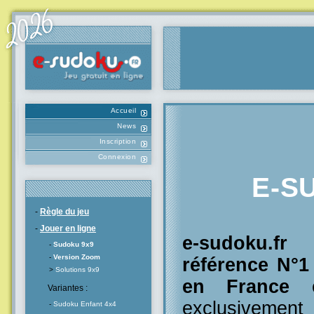
Accueil
News
Inscription
Connexion
E-S
-
Règle du jeu
-
Jouer en ligne
e-sudoku.f
-
Sudoku 9x9
-
Version Zoom
référence N°
>
Solutions 9x9
en France
e
Variantes :
exclusivement
-
Sudoku Enfant 4x4