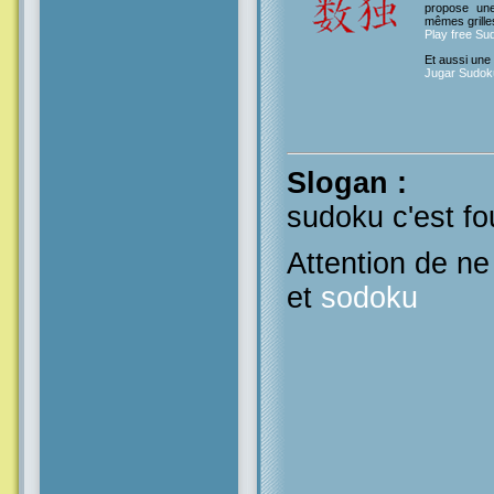
propose un
mêmes grille
Play free Su
Et aussi une
Jugar Sudoku
Slogan
:
sudoku c'est fo
Attention de n
et
sodoku