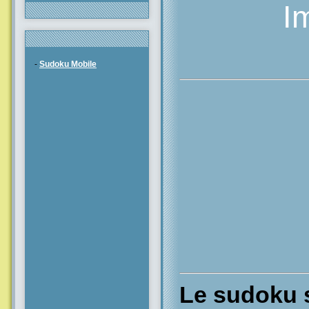
I
-
Sudoku Mobile
Le sudoku s