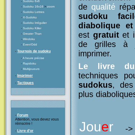
-
Sudoku 6x6
de
qualité
répa
-
Sudoku 16x16
>
zoom
-
Sudoku Lettres
sudoku facil
-
X-Sudoku
diabolique e
-
Sudoku Irrégulier
-
Sudoku Killer
est
gratuit
et i
-
Greater Than
-
Windoku
de grilles à
-
Even/Odd
imprimer.
-
Tournois de sudoku
-
A heure précise
Le livre d
-
Rapidoku
-
Multijoueurs
techniques po
-
Imprimer
sudokus
, des
-
Tactiques
plus diabolique
-
Forum
Attention, vous devez vous
Jou
e
r
réinscrire !
-
-
Livre d'or