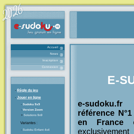
Accueil
News
Inscription
Connexion
E-S
-
Règle du jeu
-
Jouer en ligne
e-sudoku.f
-
Sudoku 9x9
-
Version Zoom
référence N°
>
Solutions 9x9
en France
e
Variantes :
exclusivement
-
Sudoku Enfant 4x4