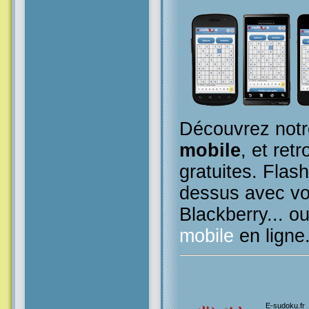
Découvrez notr
mobile
, et retr
gratuites. Flas
dessus avec vo
Blackberry... o
mobile
en ligne
E-sudoku.fr