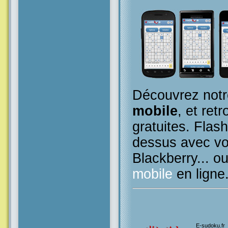
Découvrez notr
mobile
, et retr
gratuites. Flas
dessus avec vo
Blackberry... o
mobile
en ligne
E-sudoku.fr