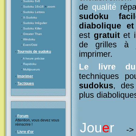
-
Sudoku 6x6
de
qualité
répa
-
Sudoku 16x16
>
zoom
-
Sudoku Lettres
sudoku facil
-
X-Sudoku
diabolique e
-
Sudoku Irrégulier
-
Sudoku Killer
est
gratuit
et i
-
Greater Than
-
Windoku
de grilles à
-
Even/Odd
imprimer.
-
Tournois de sudoku
-
A heure précise
Le livre d
-
Rapidoku
-
Multijoueurs
techniques po
-
Imprimer
sudokus
, des
-
Tactiques
plus diabolique
-
Forum
Attention, vous devez vous
Jou
e
r
réinscrire !
-
-
Livre d'or