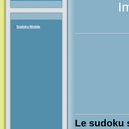
I
-
Sudoku Mobile
Le sudoku s