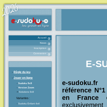
Accueil
News
Inscription
Connexion
E-S
-
Règle du jeu
-
Jouer en ligne
e-sudoku.f
-
Sudoku 9x9
-
Version Zoom
référence N°
>
Solutions 9x9
en France
e
Variantes :
exclusivement
-
Sudoku Enfant 4x4