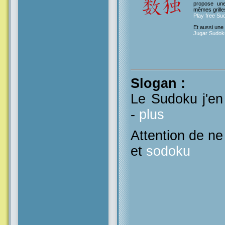
propose un
mêmes grille
Play free Su
Et aussi une
Jugar Sudoku
Slogan
:
Le Sudoku j'en 
-
plus
Attention de n
et
sodoku