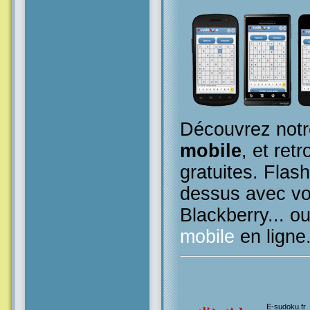
Découvrez notr
mobile
, et retr
gratuites. Flas
dessus avec vo
Blackberry... o
mobile
en ligne
E-sudoku.fr