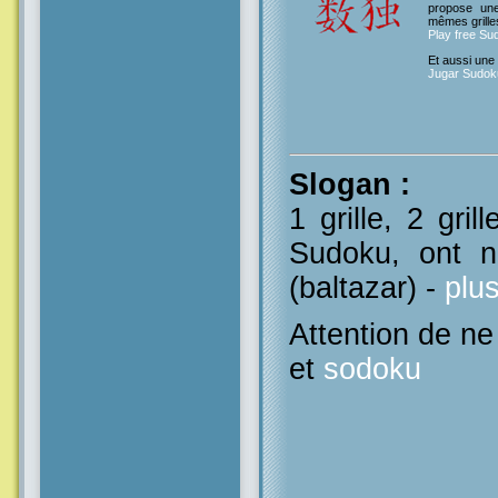
propose un
mêmes grille
Play free Su
Et aussi une
Jugar Sudoku
Slogan
:
1 grille, 2 gril
Sudoku, ont n
(baltazar) -
plu
Attention de n
et
sodoku