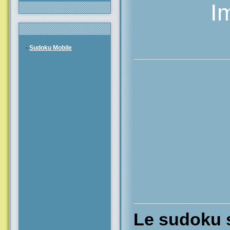
I
-
Sudoku Mobile
Le sudoku s