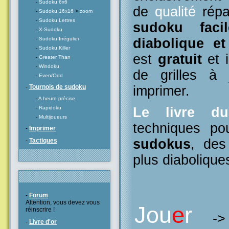
-
Sudoku 6x6
de
qualité
répa
-
Sudoku 16x16
>
zoom
-
Sudoku Lettres
sudoku facil
-
X-Sudoku
diabolique e
-
Sudoku Irrégulier
-
Sudoku Killer
est
gratuit
et i
-
Greater Than
-
Windoku
de grilles à
-
Even/Odd
imprimer.
-
Tournois de sudoku
-
A heure précise
Le livre d
-
Rapidoku
-
Multijoueurs
techniques po
-
Imprimer
sudokus
, des
-
Tactiques
plus diabolique
-
Forum
Attention, vous devez vous
Jou
e
r
réinscrire !
-
-
Livre d'or