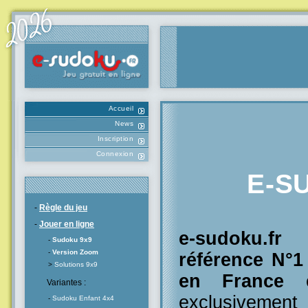
Accueil
News
Inscription
Connexion
E-S
-
Règle du jeu
-
Jouer en ligne
e-sudoku.f
-
Sudoku 9x9
-
Version Zoom
référence N°
>
Solutions 9x9
en France
e
Variantes :
exclusivement
-
Sudoku Enfant 4x4