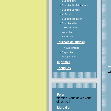
-
Sudoku 6x6
-
Sudoku 16x16
>
zoom
-
Sudoku Lettres
-
X-Sudoku
-
Sudoku Irrégulier
-
Sudoku Killer
-
Greater Than
-
Windoku
-
Even/Odd
-
Tournois de sudoku
-
A heure précise
-
Rapidoku
-
Multijoueurs
-
Imprimer
-
Tactiques
Le
-
Forum
Attention, vous devez vous
réinscrire !
-
Livre d'or