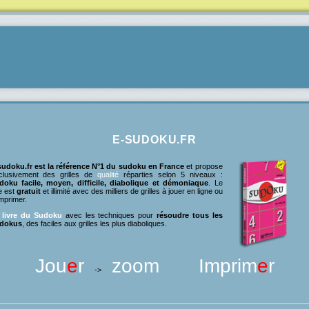
E-SUDOKU.FR
sudoku.fr est la référence N°1 du sudoku en France
et propose
clusivement des grilles de
qualité
réparties selon 5 niveaux :
doku facile, moyen, difficile, diabolique et démoniaque
. Le
e est
gratuit
et illimité avec des milliers de grilles à jouer en ligne ou
mprimer.
 livre du Sudoku
avec les techniques pour
résoudre tous les
dokus
, des faciles aux grilles les plus diaboliques.
Jou
e
r
zoom
Imprim
e
r
->