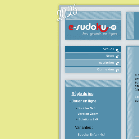
Accueil
News
Inscription
Connexion
e-
ex
su
sit
à i
-
Règle du jeu
Le
su
-
Jouer en ligne
-
Sudoku 9x9
-
Version Zoom
>
Solutions 9x9
Variantes :
-
Sudoku Enfant 4x4