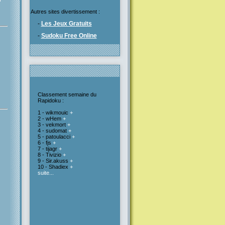
Autres sites divertissement :
-
Les Jeux Gratuits
-
Sudoku Free Online
Classement semaine du
Rapidoku :
1 - wikmouic
+
2 - wHem
+
3 - vekmort
+
4 - sudomat
+
5 - patoulacci
+
6 - fjs
+
7 - tijagr
+
8 - Tivizio
+
9 - Sir.akuss
+
10 - Shadiex
+
suite...