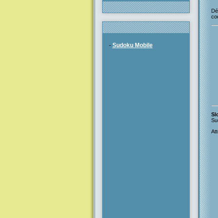
Dé
co
-
Sudoku Mobile
Sl
Su
At