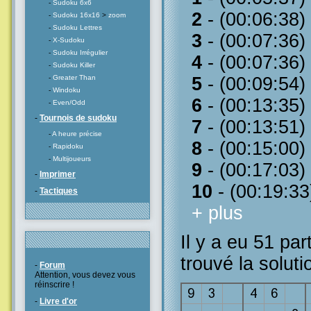
-
Sudoku 6x6
2
- (00:06:38)
-
Sudoku 16x16
>
zoom
-
Sudoku Lettres
3
- (00:07:36)
-
X-Sudoku
-
Sudoku Irrégulier
4
- (00:07:36)
-
Sudoku Killer
-
Greater Than
5
- (00:09:54)
-
Windoku
6
- (00:13:35)
-
Even/Odd
-
Tournois de sudoku
7
- (00:13:51)
-
A heure précise
8
- (00:15:00)
-
Rapidoku
-
Multijoueurs
9
- (00:17:03)
-
Imprimer
10
- (00:19:33
-
Tactiques
+ plus
Il y a eu 51 par
trouvé la soluti
-
Forum
Attention, vous devez vous
réinscrire !
-
Livre d'or