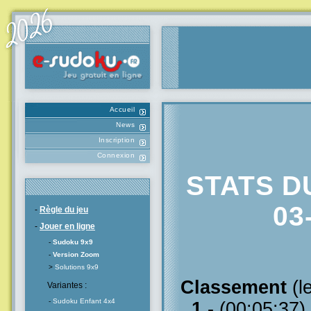
Accueil
News
Inscription
Connexion
STATS D
03
-
Règle du jeu
-
Jouer en ligne
-
Sudoku 9x9
-
Version Zoom
>
Solutions 9x9
Classement
(l
Variantes :
-
Sudoku Enfant 4x4
1
- (00:05:37)