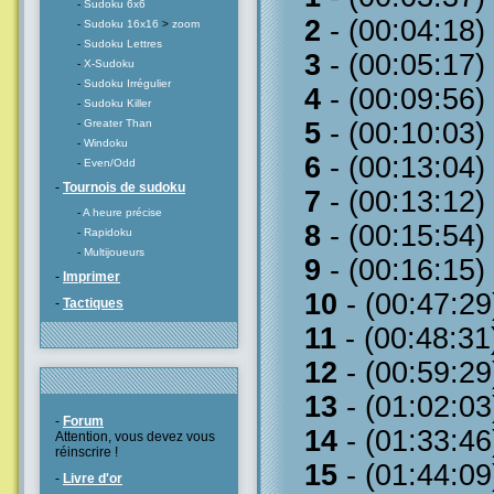
-
Sudoku 6x6
2
- (00:04:18)
-
Sudoku 16x16
>
zoom
-
Sudoku Lettres
3
- (00:05:17)
-
X-Sudoku
-
Sudoku Irrégulier
4
- (00:09:56)
-
Sudoku Killer
-
Greater Than
5
- (00:10:03)
-
Windoku
6
- (00:13:04)
-
Even/Odd
-
Tournois de sudoku
7
- (00:13:12)
-
A heure précise
8
- (00:15:54)
-
Rapidoku
-
Multijoueurs
9
- (00:16:15)
-
Imprimer
10
- (00:47:29
-
Tactiques
11
- (00:48:31
12
- (00:59:29
13
- (01:02:03
-
Forum
14
- (01:33:46
Attention, vous devez vous
réinscrire !
15
- (01:44:09
-
Livre d'or