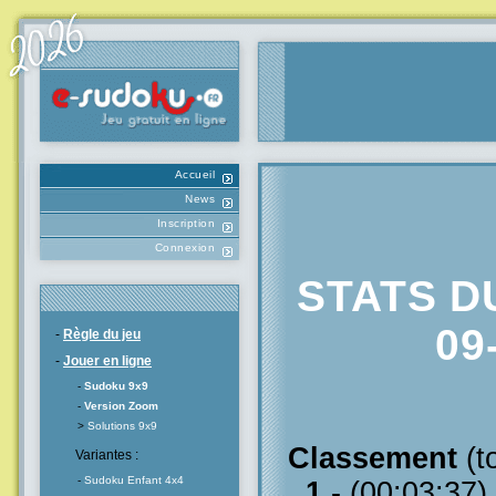
Accueil
News
Inscription
Connexion
STATS D
09
-
Règle du jeu
-
Jouer en ligne
-
Sudoku 9x9
-
Version Zoom
>
Solutions 9x9
Classement
(t
Variantes :
-
Sudoku Enfant 4x4
1
- (00:03:37)