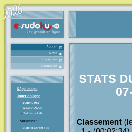
Accueil
News
Inscription
Connexion
STATS D
07
-
Règle du jeu
-
Jouer en ligne
-
Sudoku 9x9
-
Version Zoom
>
Solutions 9x9
Classement
(l
Variantes :
-
Sudoku Enfant 4x4
1
- (00:02:34)