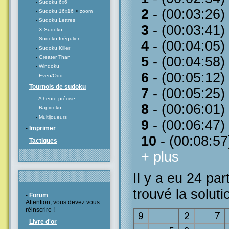
-
Sudoku 6x6
2
- (00:03:26)
-
Sudoku 16x16
>
zoom
-
Sudoku Lettres
3
- (00:03:41)
-
X-Sudoku
-
Sudoku Irrégulier
4
- (00:04:05)
-
Sudoku Killer
-
Greater Than
5
- (00:04:58)
-
Windoku
6
- (00:05:12)
-
Even/Odd
-
Tournois de sudoku
7
- (00:05:25)
-
A heure précise
8
- (00:06:01)
-
Rapidoku
-
Multijoueurs
9
- (00:06:47)
-
Imprimer
10
- (00:08:57
-
Tactiques
+ plus
Il y a eu 24 par
trouvé la soluti
-
Forum
Attention, vous devez vous
réinscrire !
-
Livre d'or