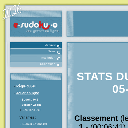
Accueil
News
Inscription
Connexion
STATS D
05
-
Règle du jeu
-
Jouer en ligne
-
Sudoku 9x9
-
Version Zoom
>
Solutions 9x9
Classement
(l
Variantes :
-
Sudoku Enfant 4x4
1
- (00:06:41)