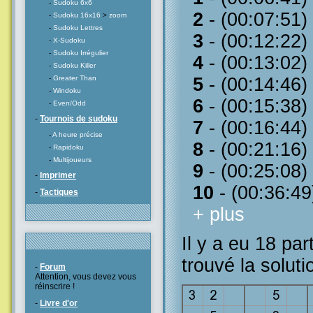
-
Sudoku 6x6
2
- (00:07:51)
-
Sudoku 16x16
>
zoom
-
Sudoku Lettres
3
- (00:12:22)
-
X-Sudoku
-
Sudoku Irrégulier
4
- (00:13:02)
-
Sudoku Killer
-
Greater Than
5
- (00:14:46)
-
Windoku
6
- (00:15:38)
-
Even/Odd
-
Tournois de sudoku
7
- (00:16:44)
-
A heure précise
8
- (00:21:16)
-
Rapidoku
-
Multijoueurs
9
- (00:25:08)
-
Imprimer
10
- (00:36:49
-
Tactiques
+ plus
Il y a eu 18 par
trouvé la soluti
-
Forum
Attention, vous devez vous
réinscrire !
-
Livre d'or