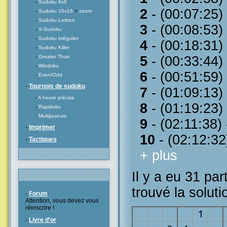
-
Sudoku 6x6
2
- (00:07:25)
-
Sudoku 16x16
>
zoom
-
Sudoku Lettres
3
- (00:08:53)
-
X-Sudoku
-
Sudoku Irrégulier
4
- (00:18:31)
-
Sudoku Killer
-
Greater Than
5
- (00:33:44)
-
Windoku
6
- (00:51:59)
-
Even/Odd
-
Tournois de sudoku
7
- (01:09:13)
-
A heure précise
8
- (01:19:23)
-
Rapidoku
-
Multijoueurs
9
- (02:11:38)
-
Imprimer
10
- (02:12:32
-
Tactiques
+ plus
Il y a eu 31 par
trouvé la soluti
-
Forum
Attention, vous devez vous
réinscrire !
-
Livre d'or