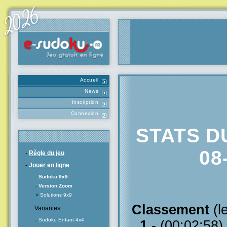
Accueil
News
Inscription
Connexion
STATS D
08
-
Règle du jeu
-
Jouer en ligne
-
Sudoku 9x9
-
Version Zoom
>
Solutions 9x9
Classement
(l
Variantes :
-
Sudoku Enfant 4x4
1
- (00:02:58)