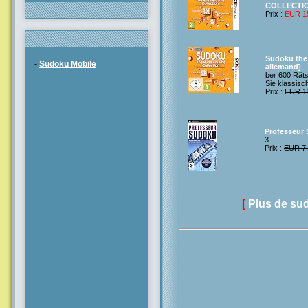
COLLECTI
Prix :
EUR 1
Sudoku the 
-
Sudoku Mobile
allemand]
ber 600 Rät
Sie klassisc
Prix :
EUR 1
Professeur
3
Prix :
EUR 7
[
Plus de su