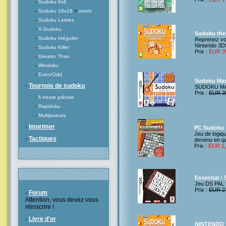
-
Sudoku 6x6
-
Sudoku 16x16
>
zoom
-
Sudoku Lettres
-
X-Sudoku
Sudoku the 
-
Sudoku Irrégulier
Reprenez vot
Nintendo 3D
-
Sudoku Killer
Prix :
EUR 3
-
Greater Than
-
Windoku
-
Even/Odd
Sudoku Mas
-
Tournois de sudoku
SUDOKU MA
Prix :
EUR 3
-
A heure précise
-
Rapidoku
-
Multijoueurs
-
Imprimer
PC Sudoku
Jeu de logiqu
-
Tactiques
devenu en qu
Prix :
EUR 1
Essential :
Jeu DS PAL 
Prix :
EUR 2
-
Forum
Attention, vous devez vous
réinscrire !
-
Livre d'or
NINTENDO 