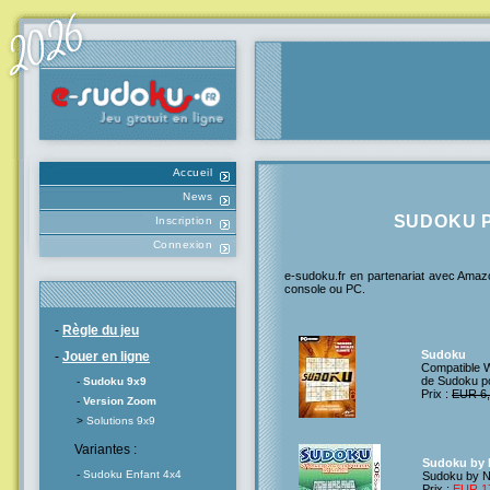
Accueil
News
SUDOKU 
Inscription
Connexion
e-sudoku.fr en partenariat avec Amazo
console ou PC.
-
Règle du jeu
Sudoku
-
Jouer en ligne
Compatible 
de Sudoku po
-
Sudoku 9x9
Prix :
EUR 6
-
Version Zoom
>
Solutions 9x9
Variantes :
Sudoku by N
-
Sudoku Enfant 4x4
Sudoku by Ni
Prix :
EUR 1