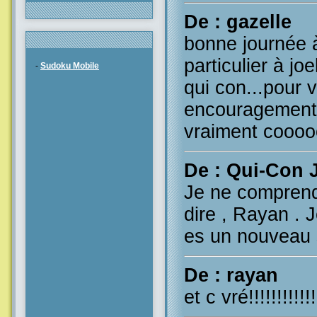
De : gazelle
bonne journée à
particulier à jo
-
Sudoku Mobile
qui con...pour v
encouragements 
vraiment coooool
De : Qui-Con 
Je ne comprend
dire , Rayan . J
es un nouveau 
De : rayan
et c vré!!!!!!!!!!!!