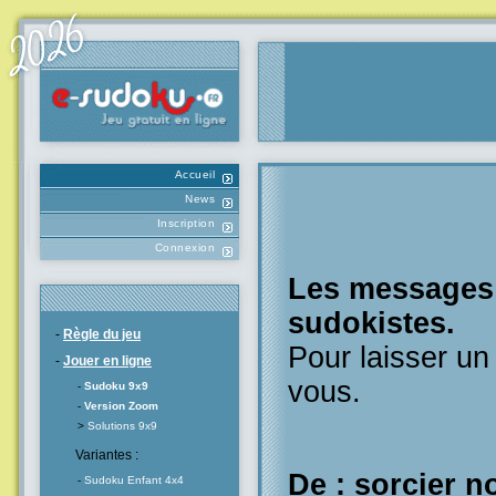
Accueil
News
Inscription
Connexion
Les messages l
sudokistes.
-
Règle du jeu
Pour laisser u
-
Jouer en ligne
vous.
-
Sudoku 9x9
-
Version Zoom
>
Solutions 9x9
Variantes :
De : sorcier no
-
Sudoku Enfant 4x4