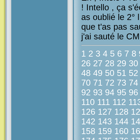
! Intello , ça s'éc
as oublié le 2° 
que t'as pas sa
j'ai sauté le CM1
1
2
3
4
5
6
7
8
26
27
28
29
30
48
49
50
51
52
70
71
72
73
74
92
93
94
95
96
110
111
112
11
126
127
128
1
142
143
144
1
158
159
160
1