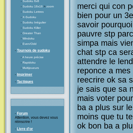
-
Sudoku 6x6
merci qui con p
-
Sudoku 16x16
>
zoom
-
Sudoku Lettres
bien pour un 3e
-
X-Sudoku
savoir pourquoi 
-
Sudoku Irrégulier
-
Sudoku Killer
pauvre stp parce
-
Greater Than
-
Windoku
simpa mais vien
-
Even/Odd
chat stp ca sera
-
Tournois de sudoku
-
A heure précise
attendre le len
-
Rapidoku
-
Multijoueurs
reponce a mes 
-
Imprimer
reecrire ok sa s
-
Tactiques
je sais que sa n
mais voter pour
ba a plus sur l
-
Forum
moins que tu te
Attention, vous devez vous
réinscrire !
ok bon ba a pl
-
Livre d'or