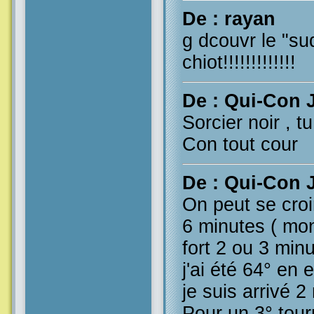
De : rayan
g dcouvr le "s
chiot!!!!!!!!!!!!!
De : Qui-Con 
Sorcier noir , t
Con tout cour
De : Qui-Con 
On peut se croi
6 minutes ( mo
fort 2 ou 3 minu
j'ai été 64° en
je suis arrivé 2
Pour un 3° tour