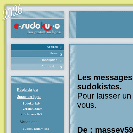
Accueil
News
Inscription
Connexion
Les messages l
sudokistes.
-
Règle du jeu
Pour laisser u
-
Jouer en ligne
vous.
-
Sudoku 9x9
-
Version Zoom
>
Solutions 9x9
Variantes :
De : massey5
-
Sudoku Enfant 4x4