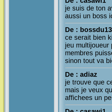
De : casawi1
je suis de ton 
aussi un boss ic
De : bossdu13
ce serait bien 
jeu multijoueur
membres puisse
sinon tout va b
De : adiaz
je trouve que ce
mais je veux que
affichees un pe
De : casawi1