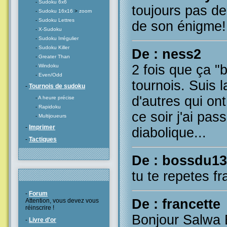
-
Sudoku 6x6
toujours pas de
-
Sudoku 16x16
>
zoom
-
Sudoku Lettres
de son énigme!
-
X-Sudoku
-
Sudoku Irrégulier
-
Sudoku Killer
De : ness2
-
Greater Than
2 fois que ça "
-
Windoku
-
Even/Odd
tournois. Suis l
-
Tournois de sudoku
d'autres qui on
-
A heure précise
-
Rapidoku
ce soir j'ai pas
-
Multijoueurs
-
Imprimer
diabolique...
-
Tactiques
De : bossdu13
tu te repetes fra
-
Forum
De : francette
Attention, vous devez vous
réinscrire !
Bonjour Salwa 
-
Livre d'or