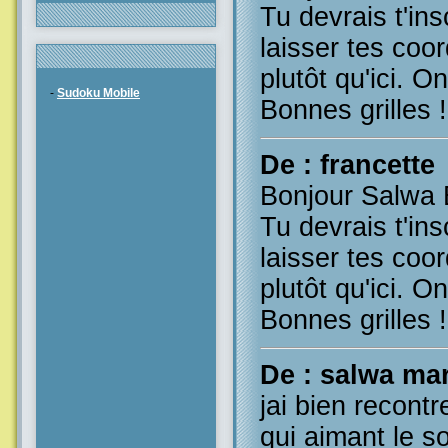
Tu devrais t'ins
laisser tes coo
plutôt qu'ici. O
-
Sudoku Mobile
Bonnes grilles !
De : francette
Bonjour Salwa 
Tu devrais t'ins
laisser tes coo
plutôt qu'ici. O
Bonnes grilles !
De : salwa ma
jai bien recontr
qui aimant le s