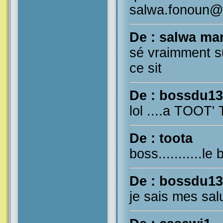
salwa.fonoun@
De : salwa ma
sé vraimment 
ce sit
De : bossdu13
lol ....a TOOT
De : toota
boss...........le
De : bossdu13
je sais mes sal