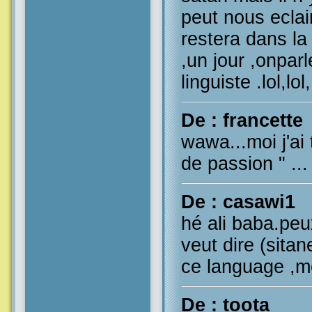
peut nous eclai
restera dans la
,un jour ,onparl
linguiste .lol,lol
De : francette
wawa...moi j'ai 
de passion " ...
De : casawi1
hé ali baba.peu
veut dire (sitan
ce language ,m
De : toota