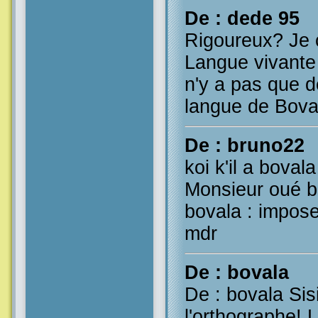
De : dede 95
Rigoureux? Je c
Langue vivante ?
n'y a pas que d
langue de Bova
De : bruno22
koi k'il a boval
Monsieur oué b
bovala : impose
mdr
De : bovala
De : bovala Si
l'orthographe! 