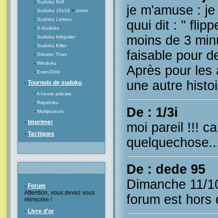
-
Sudoku 6x6
je m'amuse : je 
-
Sudoku 16x16
>
zoom
-
Sudoku Lettres
quui dit : " flip
-
X-Sudoku
moins de 3 minut
-
Sudoku Irrégulier
-
Sudoku Killer
faisable pour d
-
Greater Than
-
Windoku
Après pour les 
-
Even/Odd
une autre histoi
-
Tournois de sudoku
-
A heure précise
-
Rapidoku
De : 1/3i
-
Multijoueurs
-
Imprimer
moi pareil !!! c
-
Tactiques
quelquechose..
De : dede 95
Dimanche 11/10
-
Forum
Attention, vous devez vous
forum est hors d
réinscrire !
-
Livre d'or