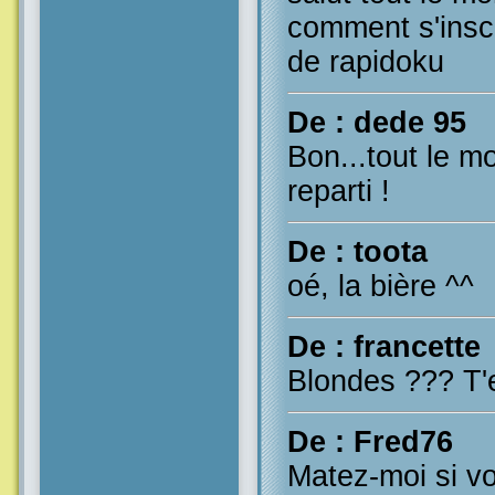
comment s'inscr
de rapidoku
De : dede 95
Bon...tout le m
reparti !
De : toota
oé, la bière ^^
De : francette
Blondes ??? T'e
De : Fred76
Matez-moi si vo