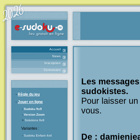
Accueil
News
Inscription
Connexion
Les messages l
sudokistes.
-
Règle du jeu
Pour laisser u
-
Jouer en ligne
vous.
-
Sudoku 9x9
-
Version Zoom
>
Solutions 9x9
Variantes :
De : damienje
-
Sudoku Enfant 4x4