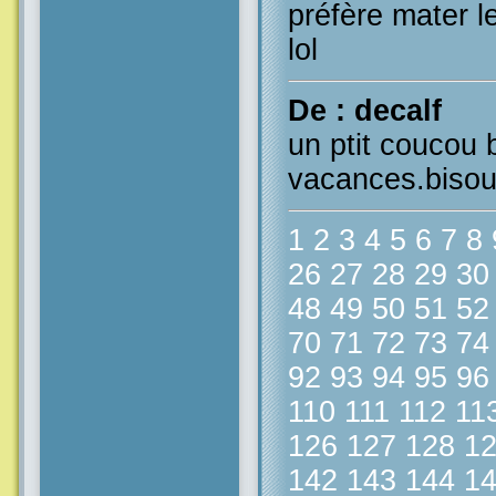
préfère mater l
lol
De : decalf
un ptit coucou 
vacances.bisouu
1
2
3
4
5
6
7
8
26
27
28
29
30
48
49
50
51
52
70
71
72
73
74
92
93
94
95
96
110
111
112
11
126
127
128
1
142
143
144
1