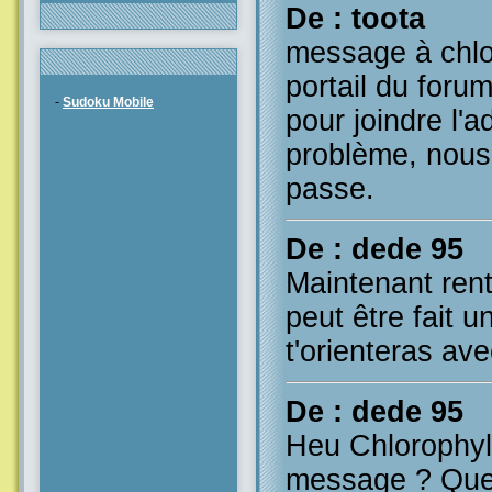
De : toota
message à chlor
portail du forum,
-
Sudoku Mobile
pour joindre l'
problème, nous 
passe.
De : dede 95
Maintenant rentr
peut être fait u
t'orienteras avec
De : dede 95
Heu Chlorophyl
message ? Que