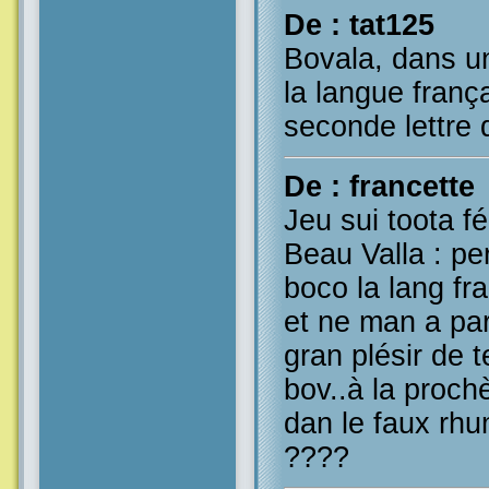
De : tat125
Bovala, dans u
la langue frança
seconde lettre 
De : francette
Jeu sui toota f
Beau Valla : p
boco la lang fra
et ne man a par
gran plésir de t
bov..à la proch
dan le faux rh
????