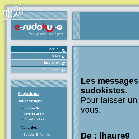
Accueil
News
Inscription
Connexion
Les messages l
sudokistes.
-
Règle du jeu
Pour laisser u
-
Jouer en ligne
vous.
-
Sudoku 9x9
-
Version Zoom
>
Solutions 9x9
Variantes :
De : lhaure9
-
Sudoku Enfant 4x4