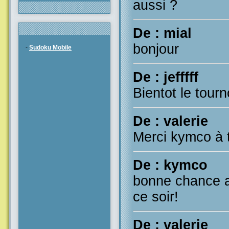
aussi ?
De : mial
bonjour
-
Sudoku Mobile
De : jefffff
Bientot le tourn
De : valerie
Merci kymco à t
De : kymco
bonne chance a 
ce soir!
De : valerie