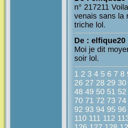
n° 217211 Voila 
venais sans la 
triche lol.
De : elfique20
Moi je dit moye
soir lol.
1
2
3
4
5
6
7
8
26
27
28
29
30
48
49
50
51
52
70
71
72
73
74
92
93
94
95
96
110
111
112
11
126
127
128
1