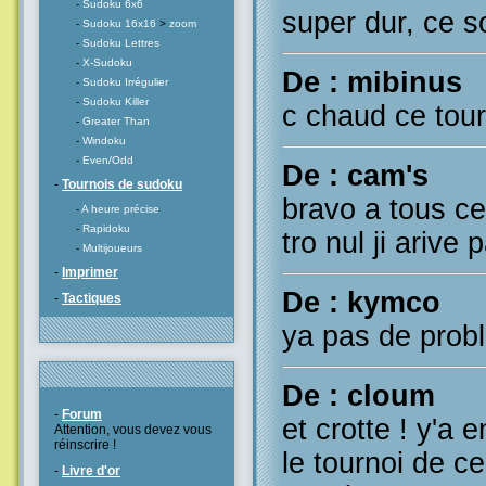
-
Sudoku 6x6
super dur, ce so
-
Sudoku 16x16
>
zoom
-
Sudoku Lettres
-
X-Sudoku
De : mibinus
-
Sudoku Irrégulier
-
Sudoku Killer
c chaud ce tour
-
Greater Than
-
Windoku
-
Even/Odd
De : cam's
-
Tournois de sudoku
bravo a tous ce
-
A heure précise
-
Rapidoku
tro nul ji arive 
-
Multijoueurs
-
Imprimer
De : kymco
-
Tactiques
ya pas de prob
De : cloum
-
Forum
et crotte ! y'a 
Attention, vous devez vous
réinscrire !
le tournoi de ce
-
Livre d'or