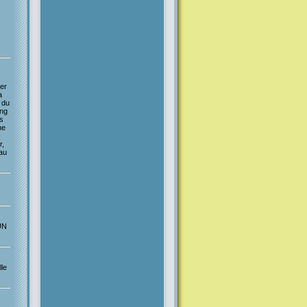
er
a
 du
ing
s
ne
r,
 au
UN
le