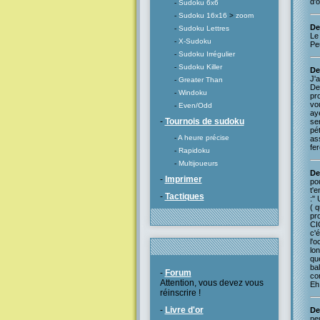
d'o
-
Sudoku 6x6
-
Sudoku 16x16
>
zoom
De
-
Sudoku Lettres
Le 
-
X-Sudoku
Peu
-
Sudoku Irrégulier
-
Sudoku Killer
De
J'a
-
Greater Than
Dec
-
Windoku
pro
vo
-
Even/Odd
ay
-
Tournois de sudoku
se
pé
-
A heure précise
as
fer
-
Rapidoku
-
Multijoueurs
De
-
Imprimer
po
t'e
-
Tactiques
:"
( q
pr
CI
c'é
l'o
lo
qu
bal
-
Forum
con
Attention, vous devez vous
Eh
réinscrire !
-
Livre d'or
De
ne