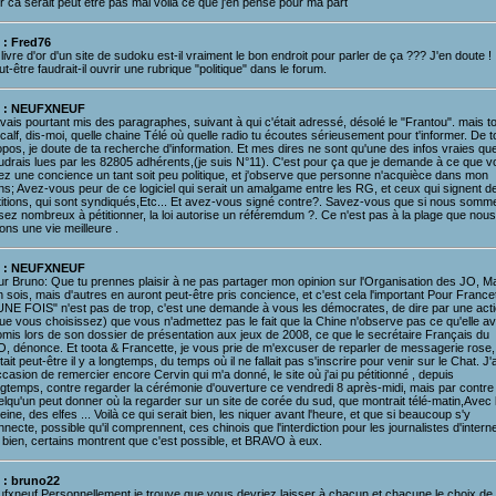
r ca serait peut etre pas mal voilà ce que j'en pense pour ma part
 : Fred76
livre d'or d'un site de sudoku est-il vraiment le bon endroit pour parler de ça ??? J'en doute !
t-être faudrait-il ouvrir une rubrique "politique" dans le forum.
 : NEUFXNEUF
vais pourtant mis des paragraphes, suivant à qui c'était adressé, désolé le "Frantou". mais to
alf, dis-moi, quelle chaine Télé où quelle radio tu écoutes sérieusement pour t'informer. De t
pos, je doute de ta recherche d'information. Et mes dires ne sont qu'une des infos vraies que
udrais lues par les 82805 adhérents,(je suis N°11). C'est pour ça que je demande à ce que v
ez une concience un tant soit peu politique, et j'observe que personne n'acquièce dans mon
ns; Avez-vous peur de ce logiciel qui serait un amalgame entre les RG, et ceux qui signent d
titions, qui sont syndiqués,Etc... Et avez-vous signé contre?. Savez-vous que si nous somm
sez nombreux à pétitionner, la loi autorise un référemdum ?. Ce n'est pas à la plage que nous
ons une vie meilleure .
 : NEUFXNEUF
ur Bruno: Que tu prennes plaisir à ne pas partager mon opinion sur l'Organisation des JO, Ma
n sois, mais d'autres en auront peut-être pris concience, et c'est cela l'important Pour France
 UNE FOIS" n'est pas de trop, c'est une demande à vous les démocrates, de dire par une act
ue vous choisissez) que vous n'admettez pas le fait que la Chine n'observe pas ce qu'elle av
omis lors de son dossier de présentation aux jeux de 2008, ce que le secrétaire Français du
O, dénonce. Et toota & Francette, je vous prie de m'excuser de reparler de messagerie rose,
tait peut-être il y a longtemps, du temps où il ne fallait pas s'inscrire pour venir sur le Chat. J'a
ccasion de remercier encore Cervin qui m'a donné, le site où j'ai pu pétitionné , depuis
ngtemps, contre regarder la cérémonie d'ouverture ce vendredi 8 après-midi, mais par contre 
elqu'un peut donner où la regarder sur un site de corée du sud, que montrait télé-matin,Avec 
eine, des elfes ... Voilà ce qui serait bien, les niquer avant l'heure, et que si beaucoup s'y
necte, possible qu'il comprennent, ces chinois que l'interdiction pour les journalistes d'interne
 bien, certains montrent que c'est possible, et BRAVO à eux.
 : bruno22
ufxneuf Personnellement je trouve que vous devriez laisser à chacun et chacune le choix de