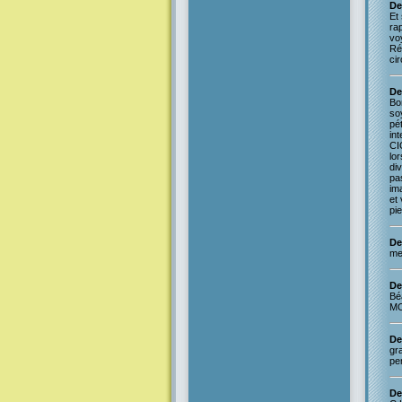
De
Et 
rap
voy
Ré
cir
De
Bo
so
pé
int
CIO
lor
di
pas
ima
et 
pi
De
mer
De
Bé
MO
De
gra
pe
De