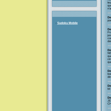
leu
que
n’
De
pou
-
Sudoku Mobile
De
Fra
jus
co
de
De
NE
que
ci
quo
De
bo
dir
De
lol
De
JE
CH