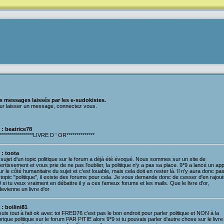
s messages laissés par les e-sudokistes.
ur laisser un message, connectez vous.
 : beatrice78
*****************LIVRE D ' OR**************
 : toota
sujet d'un topic politique sur le forum a déjà été évoqué. Nous sommes sur un site de
ertissement et vous prie de ne pas l'oublier, la politique n'y a pas sa place. 9*9 a lancé un app
r le côté humanitaire du sujet et c'est louable, mais cela doit en rester là. Il n'y aura donc pa
topic "politique", il existe des forums pour cela. Je vous demande donc de cesser d'en rajout
 si tu veux vraiment en débattre il y a ces fameux forums et les mails. Que le livre d'or,
evienne un livre d'or
 : boilini81
suis tout à fait ok avec toi FRED76 c'est pas le bon endroit pour parler politique et NON à la
rique politique sur le forum PAR PITIE alors 9*9 si tu pouvais parler d'autre chose sur le livre