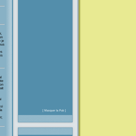
i,
on
 je
ous
es
es
l
tte
ion
ait
i
si
la
[ Masquer la Pub ]
t;