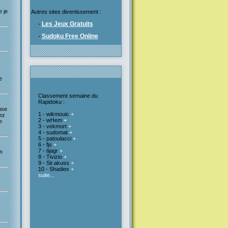
e je
Autres sites divertissement :
-
Les Jeux Gratuits
-
Sudoku Free Online
e
Classement semaine du
Rapidoku :
nse
1 - wikmouic
+
ez
2 - wHem
+
e
3 - vekmort
+
4 - sudomat
+
5 - patoulacci
+
6 - fjs
+
7 - tijagr
+
n
8 - Tivizio
+
9 - Sir.akuss
+
10 - Shadiex
+
suite...