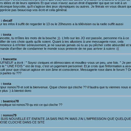
rs idées et de leurs opinions Et que vous n’avez aucun droit d’appeler qui que se soit à un
lconque boycotte, qu’il s’agisse des jeux olympiques ou autres. Je finirais en vous disant qu
apprécie pas beaucoup vos écrit et cela général.
 : decalf
r les infos il suffit de regarder le 13 ou le 20heures a la télévision ou la radio suffit aussi
 : toota
ncette, tu m'ôtes les mots de la bouche ;)). L'info sur les JO est passée, personne n'a à ce
tifier de ses choix quels qu'ils soient. Quant à tes allusions à une messagerie rose, cela
mmence à m'irriter sérieusement, je ne saurais jamais où tu as pu pêcher cette absurdité et t
mande d'arrêter de condamner le monde sous pretexte de ne pas arriver à suivre :((
 : francette
UFNEUF a écrit : " Soyez civiques et démocrates et mouillez-vous un peu, une fois. " Je pe
 le " UNE FOIS " est de trop, c'est un jugement personnel. Et je crois que l'information a ass
rculé pour que chacun agisse en son âme et conscience. Messagerie rose dans le forum ? D
i parles-tu ???
 : toota
njour nonos79 et soit la bienvenue. Qque chose qui cloche ?? il faudra que tu viennes nous e
e plus :) à bientot donc
 : beatrice78
 explique toi nonos79 qu est ce qui cloche ??
 : nonos79
 SUIS NOUVELLE ET ENFAITE JA SAIS PAS PK MAIS J'AI L'IMPRESSION QUE QUELQUE
OSE CLOCHE DANS CE SITE