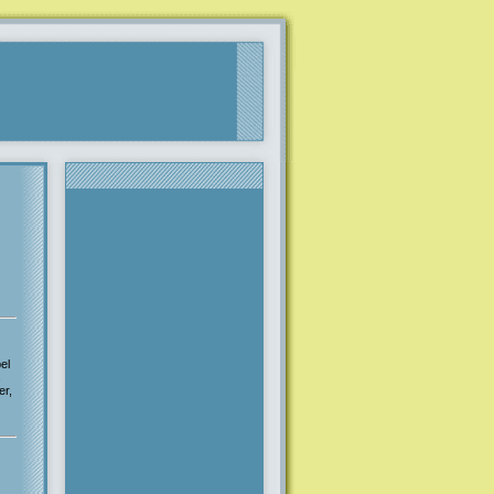
el
s
er,