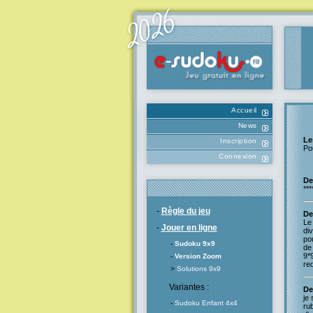
Accueil
News
Le
Inscription
Po
Connexion
De
***
-
Règle du jeu
De
Le 
-
Jouer en ligne
div
pou
-
Sudoku 9x9
de 
9*9
-
Version Zoom
red
>
Solutions 9x9
Variantes :
De
je 
-
Sudoku Enfant 4x4
rub