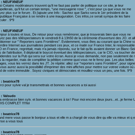
 : NEUFXNEUF
si Cetains modérateurs trouvent qu'il ne faut pas parler de politique sur ce site, je leur
pellerais, qu'il fut un certain temps, "une messagerie rose ", c'est pour ça que vous ne me
ez plus sur le forum . Et j'ajoute une Info : Sachez que Sarko sera le 1er président de la
publique Française à se rendre à une inauguration. Ces infos,ce serait sympa de les faire
culer . 9*9
 : NEUFXNEUF
njour à toutes et tous, De retour pour vous remémorer, que je trouverais bien que vous ne
yez pas des téléspectateurs le vendredi 8 à 13h50 de la cérémonie d'ouverture des JO. et all
titionner sur " Reporters sans Frontières". Evidemment, vous êtes au courant que la Chine v
erdire Internet aux journalistes pendant ces jeux, et ce matin sur France Inter, le responsable
 en France, regrettait, mais n'a jamais répondu, sur le fait qu'ils avaient donner un Blanc-Se
s de l'attribution. Il déplorait le boycot éventuel des téléspectateurs, car le CIO, va toucher de
videndes sur la Pub qui sera sur votre écran. Aussi je vous demande, non pas seulement de 
 la regarder, mais de compléter la pétition comme quoi vous ne le ferez pas. Les plus belles
ges, vous les verrez dans les JT. Je répète: allez sur "reporters sans Frontière", pour signe
vous aurez aussi la possibilité d'imprimer des mini affiches pour mettre sur votree voiture où
ed de votre immeuble . Soyez civiques et démocrates et mouillez-vous un peu, une fois. 9*9
 : beatrice78
ci pour sylvie val je transmettrais et bonnes vacances a toi aussi
 : Valsudo
a embrasse bien sylv. et bonnes vacances à toi ! Pour moi encore deux jours...et...je ferme 
IS COMPLET !!!!!lol
 : beatrice78
nd mere vous passe le bonjour a tous et elle m a chargé de vous dire qu elle va mieux et q el
nse a vous tous
 : beatrice78