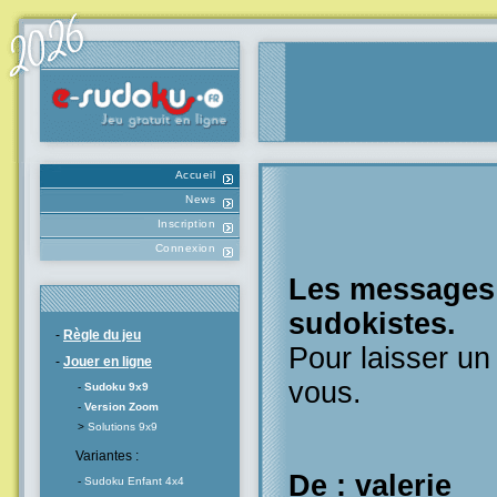
Accueil
News
Inscription
Connexion
Les messages l
sudokistes.
-
Règle du jeu
Pour laisser u
-
Jouer en ligne
vous.
-
Sudoku 9x9
-
Version Zoom
>
Solutions 9x9
Variantes :
De : valerie
-
Sudoku Enfant 4x4