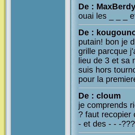
De : MaxBerd
ouai les _ _ _ e
De : kougoun
putain! bon je d
grille parcque j
lieu de 3 et sa 
suis hors tourn
pour la premier
De : cloum
je comprends rie
? faut recopier 
- et des - - -???