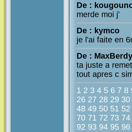
De : kougoun
merde moi j'
De : kymco
je l'ai faite en
De : MaxBerd
ta juste a remet
tout apres c si
1
2
3
4
5
6
7
8
26
27
28
29
30
48
49
50
51
52
70
71
72
73
74
92
93
94
95
96