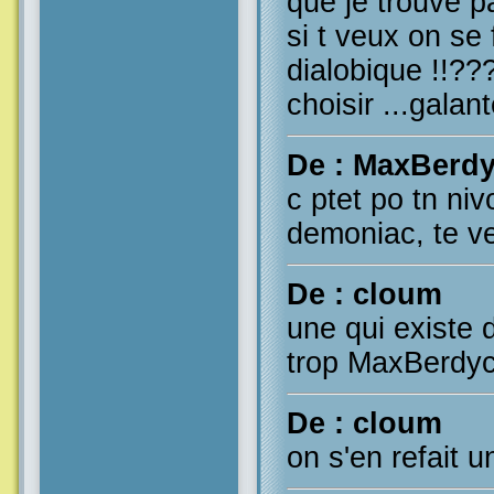
que je trouve p
si t veux on se 
dialobique !!???
choisir ...galant
De : MaxBerd
c ptet po tn niv
demoniac, te v
De : cloum
une qui existe d
trop MaxBerdy
De : cloum
on s'en refait 