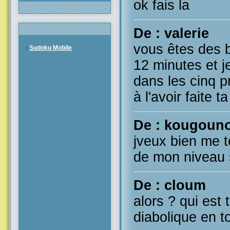
ok fais la
De : valerie
vous êtes des bo
-
Sudoku Mobile
12 minutes et j
dans les cinq 
à l'avoir faite t
De : kougoun
jveux bien me t
de mon niveau s
De : cloum
alors ? qui est 
diabolique en t