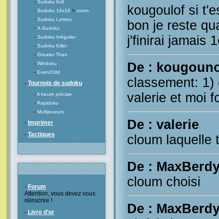
-
Sudoku 6x6
kougoulof si t'e
-
Sudoku 16x16
>
zoom
-
Sudoku Lettres
bon je reste q
-
X-Sudoku
j'finirai jamais 
-
Sudoku Irrégulier
-
Sudoku Killer
-
Greater Than
De : kougoun
-
Windoku
-
Even/Odd
classement: 1)
-
Tournois de sudoku
valerie et moi fo
-
A heure précise
-
Rapidoku
-
Multijoueurs
De : valerie
-
Imprimer
-
Tactiques
cloum laquelle
De : MaxBerd
cloum choisi
-
Forum
Attention, vous devez vous
réinscrire !
De : MaxBerd
-
Livre d'or