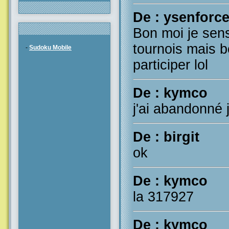
De : ysenforc
Bon moi je sens
tournois mais 
-
Sudoku Mobile
participer lol
De : kymco
j'ai abandonné 
De : birgit
ok
De : kymco
la 317927
De : kymco