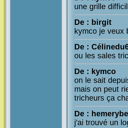
une grille diffic
De : birgit
kymco je veux 
De : Célinedu
ou les sales tri
De : kymco
on le sait depu
mais on peut rie
tricheurs ça ch
De : hemerybe
j'ai trouvé un l