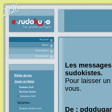
Accueil
News
Inscription
Connexion
Les messages l
sudokistes.
-
Règle du jeu
Pour laisser u
-
Jouer en ligne
vous.
-
Sudoku 9x9
-
Version Zoom
>
Solutions 9x9
Variantes :
De : pdgduga
-
Sudoku Enfant 4x4