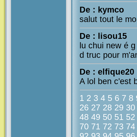
De : kymco
salut tout le m
De : lisou15
lu chui new é g
d truc pour m'a
De : elfique20
A lol ben c'est 
1
2
3
4
5
6
7
8
26
27
28
29
30
48
49
50
51
52
70
71
72
73
74
92
93
94
95
96