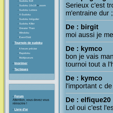
-
Sudoku 6x6
Serieux c'est tr
-
Sudoku 16x16
>
zoom
-
Sudoku Lettres
m'entraine dur ;
-
X-Sudoku
-
Sudoku Irrégulier
-
Sudoku Killer
De : birgit
-
Greater Than
moi aussi je me 
-
Windoku
-
Even/Odd
-
Tournois de sudoku
De : kymco
-
A heure précise
-
Rapidoku
bon je vais man
-
Multijoueurs
tournoi tout a l
-
Imprimer
-
Tactiques
De : kymco
l'important c de 
-
Forum
De : elfique20
Attention, vous devez vous
réinscrire !
Lol oui c'est l'e
-
Livre d'or