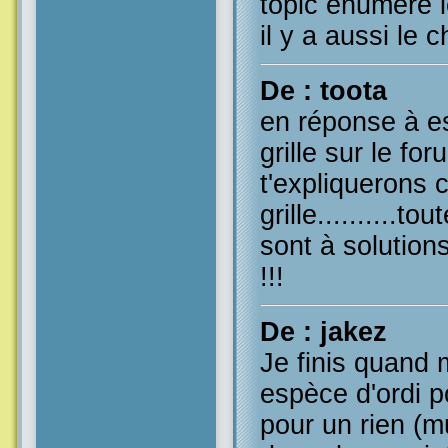
topic énumère l
il y a aussi le ch
De : toota
en réponse à e
grille sur le fo
t'expliquerons
grille..........to
sont à solution
!!!
De : jakez
Je finis quan
espèce d'ordi p
pour un rien (mu