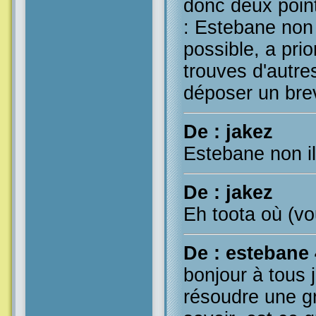
donc deux point
: Estebane non 
possible, a prio
trouves d'autre
déposer un brev
De : jakez
Estebane non il
De : jakez
Eh toota où (vo
De : estebane
bonjour à tous j
résoudre une gri