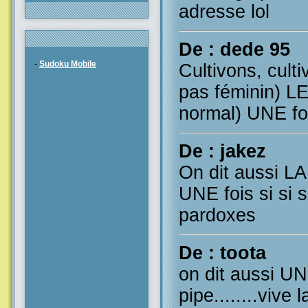
adresse lol
De : dede 95
-
Sudoku Mobile
Cultivons, culti
pas féminin) LE
normal) UNE fo
De : jakez
On dit aussi LA f
UNE fois si si si
pardoxes
De : toota
on dit aussi 
pipe........vive 