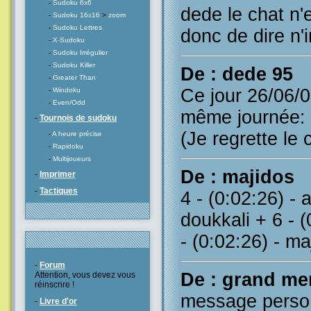
-
Sudoku 6x6
dede le chat n'e
-
Sudoku 16x16
>
zoom
-
Sudoku Lettres
donc de dire n'i
-
X-Sudoku
-
Sudoku Irrégulier
-
Sudoku Killer
De : dede 95
-
Greater Than
Ce jour 26/06/
-
Windoku
-
Even/Odd
même journée: 
-
Tournois de sudoku
(Je regrette le c
-
A heure précise
-
Rapidoku
-
Multijoueurs
De : majidos
-
Imprimer
-
Tactiques
4 - (0:02:26) - 
doukkali + 6 - 
- (0:02:26) - 
-
Forum
De : grand me
Attention, vous devez vous
réinscrire !
message perso p
-
Livre d'or