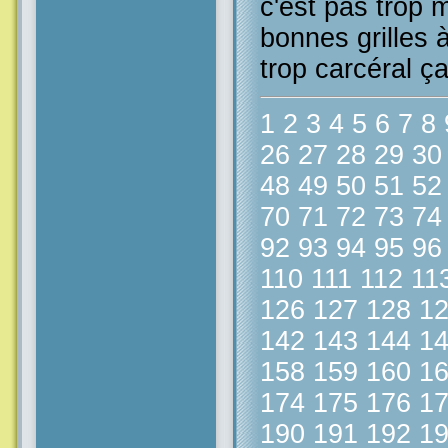
c'est pas trop m
bonnes grilles à
trop carcéral ça
1
2
3
4
5
6
7
8
26
27
28
29
30
48
49
50
51
52
70
71
72
73
74
92
93
94
95
96
110
111
112
11
126
127
128
1
142
143
144
1
158
159
160
1
174
175
176
1
190
191
192
1