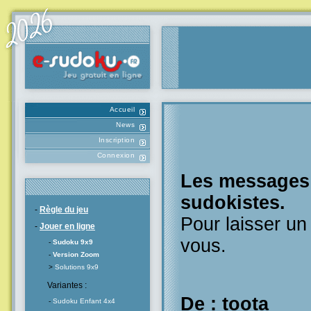
Accueil
News
Inscription
Connexion
Les messages l
sudokistes.
-
Règle du jeu
Pour laisser u
-
Jouer en ligne
vous.
-
Sudoku 9x9
-
Version Zoom
>
Solutions 9x9
Variantes :
De : toota
-
Sudoku Enfant 4x4