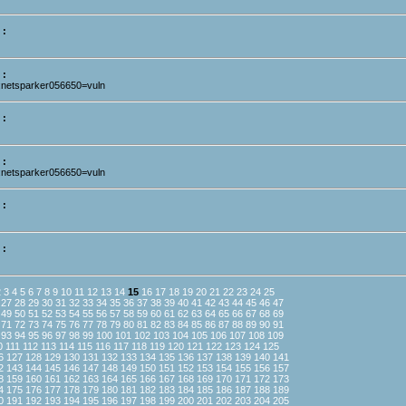
 :
 :
:netsparker056650=vuln
 :
 :
:netsparker056650=vuln
 :
 :
2
3
4
5
6
7
8
9
10
11
12
13
14
15
16
17
18
19
20
21
22
23
24
25
27
28
29
30
31
32
33
34
35
36
37
38
39
40
41
42
43
44
45
46
47
49
50
51
52
53
54
55
56
57
58
59
60
61
62
63
64
65
66
67
68
69
71
72
73
74
75
76
77
78
79
80
81
82
83
84
85
86
87
88
89
90
91
93
94
95
96
97
98
99
100
101
102
103
104
105
106
107
108
109
0
111
112
113
114
115
116
117
118
119
120
121
122
123
124
125
6
127
128
129
130
131
132
133
134
135
136
137
138
139
140
141
2
143
144
145
146
147
148
149
150
151
152
153
154
155
156
157
8
159
160
161
162
163
164
165
166
167
168
169
170
171
172
173
4
175
176
177
178
179
180
181
182
183
184
185
186
187
188
189
0
191
192
193
194
195
196
197
198
199
200
201
202
203
204
205