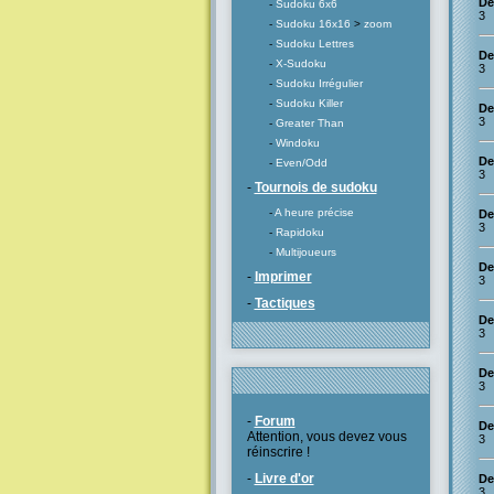
De
-
Sudoku 6x6
3
-
Sudoku 16x16
>
zoom
-
Sudoku Lettres
De
-
X-Sudoku
3
-
Sudoku Irrégulier
-
Sudoku Killer
De
3
-
Greater Than
-
Windoku
De
-
Even/Odd
3
-
Tournois de sudoku
-
A heure précise
De
3
-
Rapidoku
-
Multijoueurs
De
-
Imprimer
3
-
Tactiques
De
3
De
3
-
Forum
De
Attention, vous devez vous
3
réinscrire !
-
Livre d'or
De
3