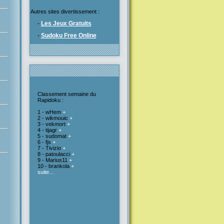
Autres sites divertissement :
-
Les Jeux Gratuits
-
Sudoku Free Online
Classement semaine du
Rapidoku :
1 - wHem
+
2 - wikmouic
+
3 - vekmort
+
4 - tijagr
+
5 - sudomat
+
6 - fjs
+
7 - Tivizio
+
8 - patoulacci
+
9 - Marius11
+
10 - brankola
+
suite...