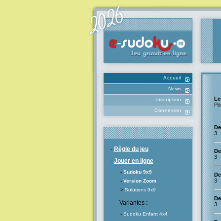
Accueil
News
Le
Inscription
Po
Connexion
De
3
-
Règle du jeu
De
3
-
Jouer en ligne
-
Sudoku 9x9
De
3
-
Version Zoom
>
Solutions 9x9
De
Variantes :
3
-
Sudoku Enfant 4x4