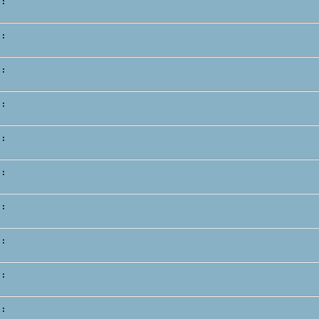
 :
 :
 :
 :
 :
 :
 :
 :
 :
 :