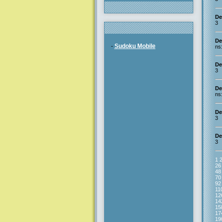
De
3
De
-
Sudoku Mobile
ns
De
3
De
ns
De
3
De
3
1
26
48
70
92
11
12
14
15
17
19