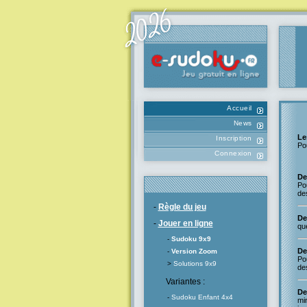
Accueil
News
Le
Inscription
Po
Connexion
De
Pou
de
-
Règle du jeu
De
-
Jouer en ligne
que
-
Sudoku 9x9
De
-
Version Zoom
Pou
>
Solutions 9x9
de
Variantes :
De
-
Sudoku Enfant 4x4
min