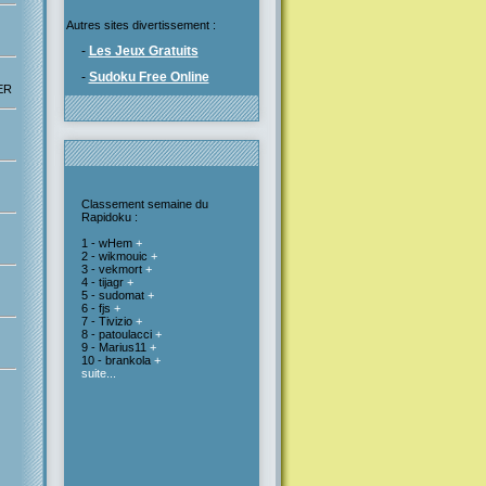
Autres sites divertissement :
-
Les Jeux Gratuits
-
Sudoku Free Online
PER
Classement semaine du
Rapidoku :
1 - wHem
+
2 - wikmouic
+
3 - vekmort
+
4 - tijagr
+
5 - sudomat
+
6 - fjs
+
7 - Tivizio
+
8 - patoulacci
+
9 - Marius11
+
10 - brankola
+
suite...