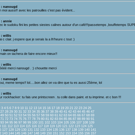
 : nanougd
 moi aussi!! avec les patrouilles c'est pas évident...
 : annie
ec le sudoku fini les petites siestes calines autour d'un café!!!passetemps ,bouffetemps SU
: willis
i c clair. j espere que je serais la a lh'heure c tout :)
 : nanougd
main on tachera de faire encore mieux!!
: willis
éééé merci nanougd . :) chouette merci
 : nanougd
oui, meme temps!! lol.....bon allez on va dire que tu es aussi 25ème, lol
: willis
r rockhacker: tu fais une printscreen . tu colle dans paint. et tu imprime. et c bon !!!
2
3
4
5
6
7
8
9
10
11
12
13
14
15
16
17
18
19
20
21
22
23
24
25
27
28
29
30
31
32
33
34
35
36
37
38
39
40
41
42
43
44
45
46
47
49
50
51
52
53
54
55
56
57
58
59
60
61
62
63
64
65
66
67
68
69
71
72
73
74
75
76
77
78
79
80
81
82
83
84
85
86
87
88
89
90
91
93
94
95
96
97
98
99
100
101
102
103
104
105
106
107
108
109
0
111
112
113
114
115
116
117
118
119
120
121
122
123
124
125
6
127
128
129
130
131
132
133
134
135
136
137
138
139
140
141
2
143
144
145
146
147
148
149
150
151
152
153
154
155
156
157