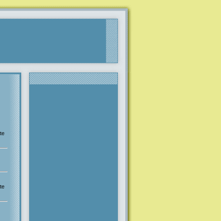
te
te