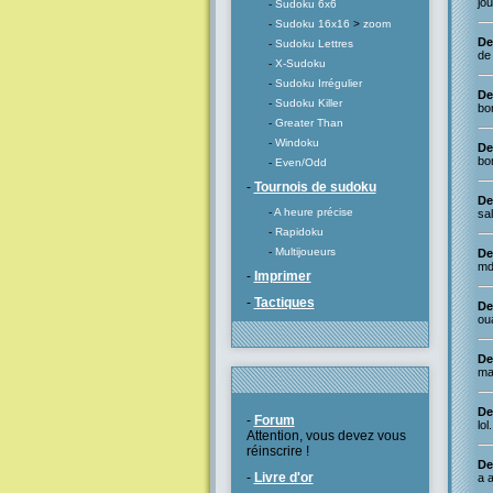
jo
-
Sudoku 6x6
-
Sudoku 16x16
>
zoom
De
-
Sudoku Lettres
de 
-
X-Sudoku
-
Sudoku Irrégulier
De 
-
Sudoku Killer
bo
-
Greater Than
-
Windoku
De
bon
-
Even/Odd
-
Tournois de sudoku
De 
-
A heure précise
sal
-
Rapidoku
-
Multijoueurs
De
mdr
-
Imprimer
-
Tactiques
De 
oua
De
mai
De 
-
Forum
lol
Attention, vous devez vous
réinscrire !
De
-
Livre d'or
a 