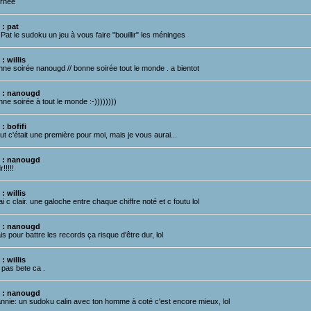
urnée
 : pat
Pat le sudoku un jeu à vous faire "bouillir" les méninges
: willis
nne soirée nanougd // bonne soirée tout le monde . a bientot
 : nanougd
ne soirée à tout le monde :-))))))))
: bofifi
ut c'était une première pour moi, mais je vous aurai...
 : nanougd
!!!!!
: willis
i c clair. une galoche entre chaque chiffre noté et c foutu lol
 : nanougd
s pour battre les records ça risque d'être dur, lol
: willis
. pas bete ca .
 : nanougd
annie: un sudoku calin avec ton homme à coté c'est encore mieux, lol