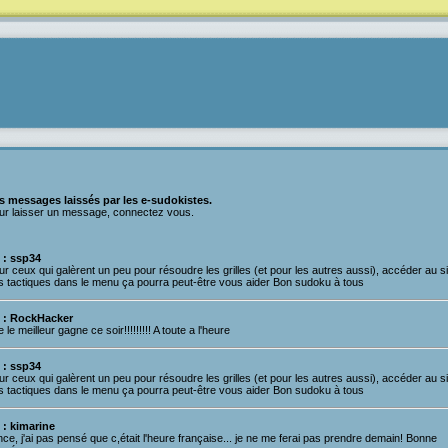
s messages laissés par les e-sudokistes.
ur laisser un message, connectez vous.
 : ssp34
r ceux qui galèrent un peu pour résoudre les grilles (et pour les autres aussi), accéder au si
s tactiques dans le menu ça pourra peut-être vous aider Bon sudoku à tous
 : RockHacker
 le meilleur gagne ce soir!!!!!!!!! A toute a l'heure
 : ssp34
r ceux qui galèrent un peu pour résoudre les grilles (et pour les autres aussi), accéder au si
s tactiques dans le menu ça pourra peut-être vous aider Bon sudoku à tous
 : kimarine
ce, j'ai pas pensé que c,était l'heure française... je ne me ferai pas prendre demain! Bonne