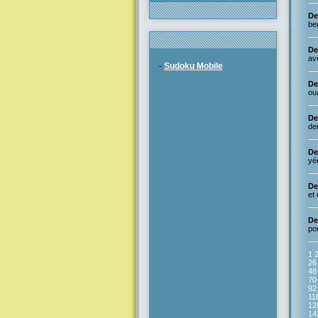
De
ben
De
av
-
Sudoku Mobile
De 
oua
De
de
De 
yé
De
et 
De 
pou
1
26
48
70
92
11
12
14