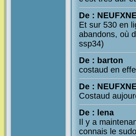
De : NEUFXN
Et sur 530 en li
abandons, où de
ssp34)
De : barton
costaud en effet
De : NEUFXN
Costaud aujourd
De : lena
Il y a maintena
connais le sud