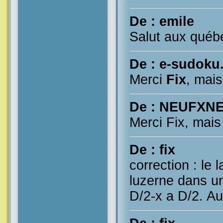
De : emile
Salut aux québé
De : e-sudoku.
Merci
Fix
, mais
De : NEUFXN
Merci Fix, mais 
De : fix
correction : le 
luzerne dans u
D/2-x a D/2. Au