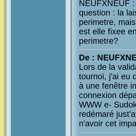
NEUFXNEUF : o
question : la la
perimetre, mais
est elle fixee 
perimetre?
De : NEUFXN
Lors de la valid
tournoi, j'ai eu
à une fenêtre i
connexion dépas
WWW e- Sudoku. 
redémaré just'a
n'avoir cet impa