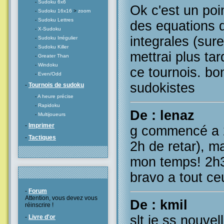
-
Sudoku 6x6
Ok c'est un poin
-
Sudoku 16x16
>
zoom
-
Sudoku Lettres
des equations d
-
X-Sudoku
integrales (sur
-
Sudoku Irrégulier
-
Sudoku Killer
mettrai plus tar
-
Greater Than
-
Windoku
ce tournois. bo
-
Even/Odd
sudokistes
-
Tournois de sudoku
-
A heure précise
-
Rapidoku
De : lenaz
-
Multijoueurs
-
Imprimer
g commencé a 
-
Tactiques
2h de retar), ma
mon temps! 2h3
bravo a tout ceu
-
Forum
Attention, vous devez vous
De : kmil
réinscrire !
slt je ss nouvel
-
Livre d'or