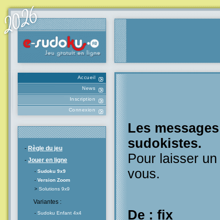
Accueil
News
Inscription
Connexion
Les messages l
sudokistes.
-
Règle du jeu
Pour laisser u
-
Jouer en ligne
vous.
-
Sudoku 9x9
-
Version Zoom
>
Solutions 9x9
Variantes :
De : fix
-
Sudoku Enfant 4x4