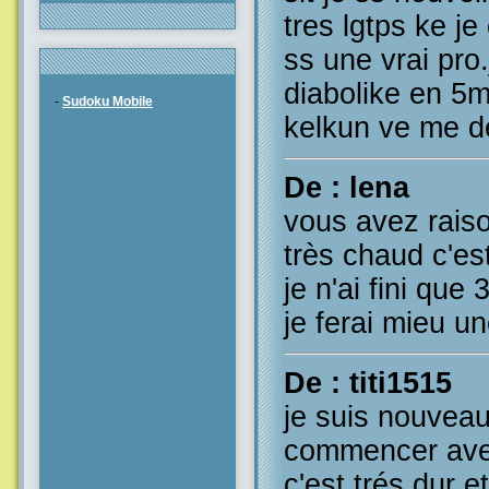
tres lgtps ke je
ss une vrai pro.
diabolike en 5mi
-
Sudoku Mobile
kelkun ve me de
De : lena
vous avez raison
très chaud c'es
je n'ai fini que 3
je ferai mieu un
De : titi1515
je suis nouveau
commencer avec 
c'est trés dur e