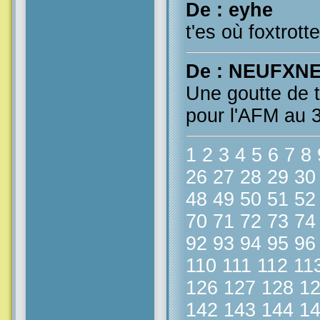
De : eyhe
t'es où foxtrott
De : NEUFXN
Une goutte de to
pour l'AFM au 
1
2
3
4
5
6
7
8
26
27
28
29
30
48
49
50
51
52
70
71
72
73
74
92
93
94
95
96
110
111
112
11
126
127
128
1
142
143
144
1