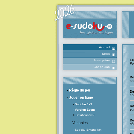
Accueil
News
Le
Inscription
Po
Connexion
De
a t
-
Règle du jeu
De
co
-
Jouer en ligne
-
Sudoku 9x9
De
et 
-
Version Zoom
>
Solutions 9x9
De
Variantes :
dés
-
Sudoku Enfant 4x4