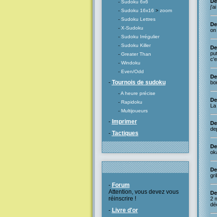
De
-
Sudoku 6x6
j'a
-
Sudoku 16x16
>
zoom
-
Sudoku Lettres
De
-
X-Sudoku
on 
-
Sudoku Irrégulier
-
Sudoku Killer
De 
pu
-
Greater Than
c'e
-
Windoku
-
Even/Odd
De
-
Tournois de sudoku
bon
-
A heure précise
De
-
Rapidoku
La 
-
Multijoueurs
-
Imprimer
De
de
-
Tactiques
De
ok
De
gri
-
Forum
Attention, vous devez vous
De 
réinscrire !
2 m
dé
-
Livre d'or