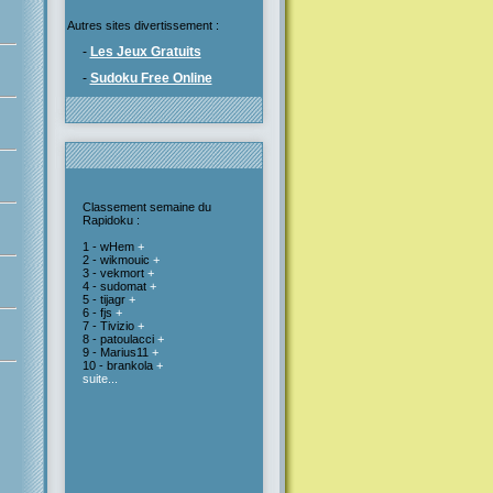
Autres sites divertissement :
-
Les Jeux Gratuits
-
Sudoku Free Online
Classement semaine du
Rapidoku :
1 - wHem
+
2 - wikmouic
+
3 - vekmort
+
4 - sudomat
+
5 - tijagr
+
6 - fjs
+
7 - Tivizio
+
8 - patoulacci
+
9 - Marius11
+
10 - brankola
+
suite...