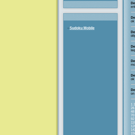
De
enf
De
ok 
-
Sudoku Mobile
De
dé
De
laq
De
moi
De
ok
De
on 
1
26
48
70
92
11
12
14
15