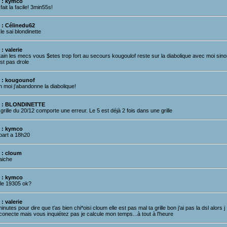
 : kymco
i fait la facile! 3min55s!
 : Célinedu62
le sai blondinette
: valerie
tain les mecs vous $etes trop fort au secours kougoulof reste sur la diabolique avec moi sino
st pas drole
 : kougounof
 moi j'abandonne la diabolique!
 : BLONDINETTE
grille du 20/12 comporte une erreur. Le 5 est déjà 2 fois dans une grille
 : kymco
part a 18h20
 : cloum
aiche
 : kymco
lle 19305 ok?
: valerie
inutes pour dire que t'as bien chi*oisi cloum elle est pas mal ta grille bon j'ai pas la dsl alors j
conecte mais vous inquiétez pas je calcule mon temps...à tout à l'heure