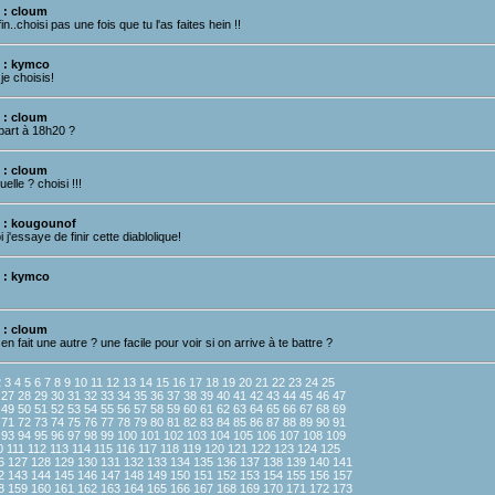
 : cloum
in..choisi pas une fois que tu l'as faites hein !!
 : kymco
je choisis!
 : cloum
part à 18h20 ?
 : cloum
uelle ? choisi !!!
 : kougounof
 j'essaye de finir cette diablolique!
 : kymco
 : cloum
en fait une autre ? une facile pour voir si on arrive à te battre ?
2
3
4
5
6
7
8
9
10
11
12
13
14
15
16
17
18
19
20
21
22
23
24
25
27
28
29
30
31
32
33
34
35
36
37
38
39
40
41
42
43
44
45
46
47
49
50
51
52
53
54
55
56
57
58
59
60
61
62
63
64
65
66
67
68
69
71
72
73
74
75
76
77
78
79
80
81
82
83
84
85
86
87
88
89
90
91
93
94
95
96
97
98
99
100
101
102
103
104
105
106
107
108
109
0
111
112
113
114
115
116
117
118
119
120
121
122
123
124
125
6
127
128
129
130
131
132
133
134
135
136
137
138
139
140
141
2
143
144
145
146
147
148
149
150
151
152
153
154
155
156
157
8
159
160
161
162
163
164
165
166
167
168
169
170
171
172
173