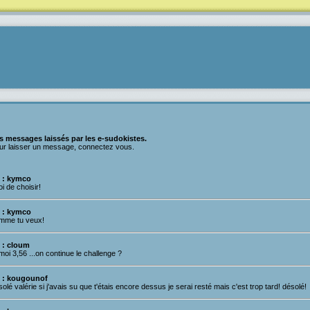
s messages laissés par les e-sudokistes.
ur laisser un message, connectez vous.
 : kymco
oi de choisir!
 : kymco
mme tu veux!
 : cloum
moi 3,56 ...on continue le challenge ?
 : kougounof
olé valérie si j'avais su que t'étais encore dessus je serai resté mais c'est trop tard! désolé!