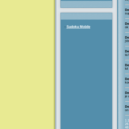
De
sup
De
-
Sudoku Mobile
ok
De
j'é
De
ta 
De
lol
De
kom
De
je
De
on
1
26
48