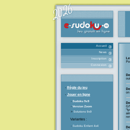
Accueil
News
Le
Inscription
Po
Connexion
De
ou
-
Règle du jeu
De
on
-
Jouer en ligne
-
Sudoku 9x9
De
GI
-
Version Zoom
"ly
>
Solutions 9x9
ain
re
Variantes :
-
Sudoku Enfant 4x4
De