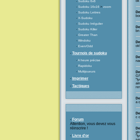
ok
-
Sudoku 6x6
-
Sudoku 16x16
>
zoom
De
-
Sudoku Lettres
bo
-
X-Sudoku
-
Sudoku Irrégulier
De
-
Sudoku Killer
bn 
-
Greater Than
-
Windoku
De
ok
-
Even/Odd
-
Tournois de sudoku
De
-
A heure précise
na
-
Rapidoku
-
Multijoueurs
De
GI
-
Imprimer
"ly
ain
-
Tactiques
re
De
a c
De
c c
-
Forum
Attention, vous devez vous
réinscrire !
De
giv
-
Livre d'or
"ly
se