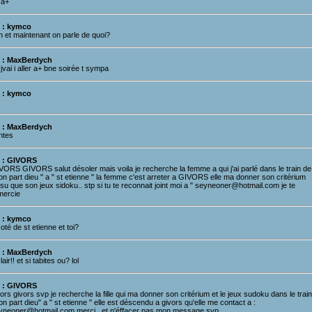
 a+
 : kymco
n et maintenant on parle de quoi?
 : MaxBerdych
jvai i aller a+ bne soirée t sympa
 : kymco
!
 : MaxBerdych
ntes
 : GIVORS
VORS GIVORS salut désoler mais voila je recherche la femme a qui j'ai parlé dans le train de
on part dieu " a " st etienne " la femme c'est arreter a GIVORS elle ma donner son critérium
su que son jeux sidoku.. stp si tu te reconnait joint moi a " seyneoner@hotmail.com je te
mercie
 : kymco
oté de st etienne et toi?
 : MaxBerdych
lair!! et si tabites ou? lol
 : GIVORS
ors givors svp je recherche la fille qui ma donner son critérium et le jeux sudoku dans le trai
on part dieu" a " st etienne " elle est déscendu a givors qu'elle me contact a :
yneoner@hotmail.com merci.. et n'éffacer pas mon message svp