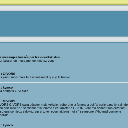
s messages laissés par les e-sudokistes.
ur laisser un message, connectez vous.
 : GIVORS
i kymco mais mais faut absolument que je la trouve
 : kymco
 a compris GIVORS!
 : GIVORS
VORS GIVORS salut désoler mais voila je recherche la femme a qui j'ai parlé dans le train de
on part dieu " a " st etienne " la femme c'est arreter a GIVORS elle ma donner son critérium
su que son jeux sidoku.. stp si tu te reconnait joint moi a " seyneoner@hotmail.com je te
mercie
 : kymco