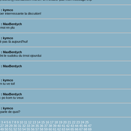
 : kymco
er interressante la discution!
 : MaxBerdych
 moi nn plu
 : kymco
té pas là aujourd'hui!
 : MaxBerdych
fini le sudoku du trnoi ojourdui
 : MaxBerdych
 : kymco
 tu ve toi!
 : MaxBerdych
 c po kom tu veux
 : kymco
 parle de quoi?
2
3
4
5
6
7
8
9
10
11
12
13
14
15
16
17
18
19
20
21
22
23
24
25
27
28
29
30
31
32
33
34
35
36
37
38
39
40
41
42
43
44
45
46
47
49
50
51
52
53
54
55
56
57
58
59
60
61
62
63
64
65
66
67
68
69