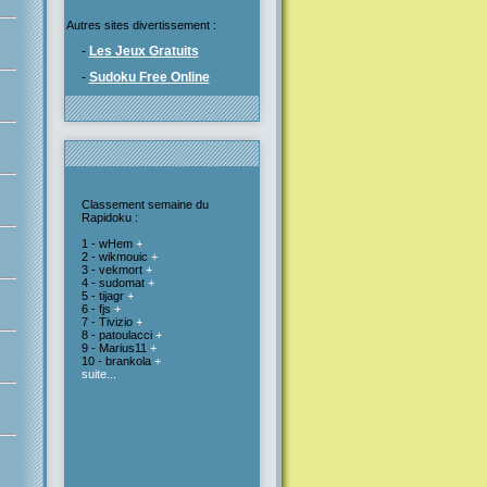
Autres sites divertissement :
-
Les Jeux Gratuits
-
Sudoku Free Online
Classement semaine du
Rapidoku :
1 - wHem
+
2 - wikmouic
+
3 - vekmort
+
4 - sudomat
+
5 - tijagr
+
6 - fjs
+
7 - Tivizio
+
8 - patoulacci
+
9 - Marius11
+
10 - brankola
+
suite...